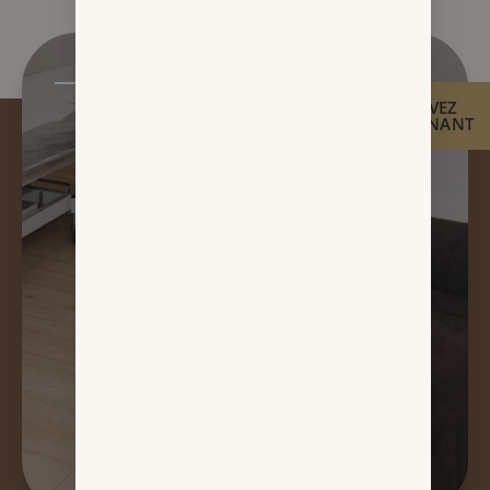
Chacun mérite
RÉSERVEZ
MAINTENANT
un espace de
sérénité pour se
retrouver,
et L’Excellence
Zen transforme
chaque instant
en une
histoire de bien-
être et
d’harmonie.