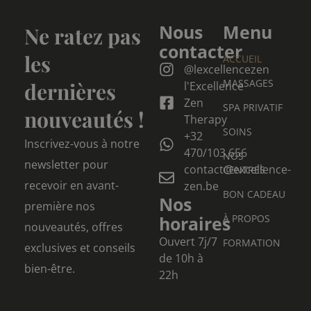
Nous
Menu
Ne ratez pas
contacter
les
ACCUEIL
@lexcellencezen
MASSAGES
dernières
l'Excellence
Zen
SPA PRIVATIF
nouveautés !
Therapy
SOINS
+32
Inscrivez-vous à notre
470/103.656
NOS
newsletter pour
contact@excellence-
CENTRES
recevoir en avant-
zen.be
BON CADEAU
Nos
première nos
horaires
À PROPOS
nouveautés, offres
Ouvert 7j/7
FORMATION
exclusives et conseils
de 10h à
bien-être.
22h