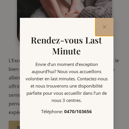
Rendez-vous Last
Minute
L’Excellence Zen est née d’une conviction simple: le
Envie d’un moment d’exception
bien-être doit être un art de vivre. Nos praticiens
aujourd’hui? Nous vous accueillons
allient expertise, écoute et douceur pour vous
volontier en last
minutes. Contactez-nous
et nous trouverons une disponibilité
offrir des soins sur mesure. Chaque détail – des
parfaite pour vous accueillir
dans l’un de
senteurs délicates à l’accueil chaleureux – a été
nous 3 centres.
pensé pour transformer votre visite en une
Téléphone:
0470/103656
expérience unique.
NOUS CONTACTER