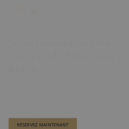
Votre parenthèse bien-
être à Uccle, Waterloo et
Rhode
Plongez dans un univers de sérénité et d’élégance.
Nos massages et notre spa privatif sont pensés
pour apaiser le corps, libérer l’esprit et réveiller vos
sens.
RÉSERVEZ MAINTENANT