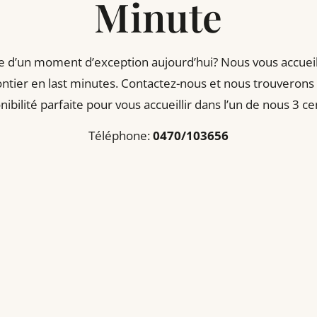
Minute
ur, tandis que la sensation de fraîcheur procure 
e d’un moment d’exception aujourd’hui? Nous vous accuei
ontier en last
minutes. Contactez-nous et nous trouverons
nibilité parfaite pour vous accueillir
dans l’un de nous 3 ce
Téléphone:
0470/103656
Sélection de service
Date et heure
Vos informations