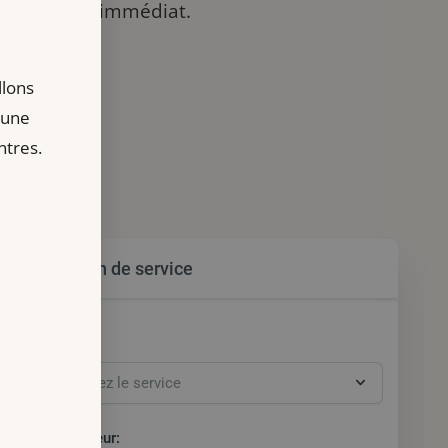
un bien-être immédiat.
llons
 une
ntres.
Sélection de service
Service:
Collaborateur: