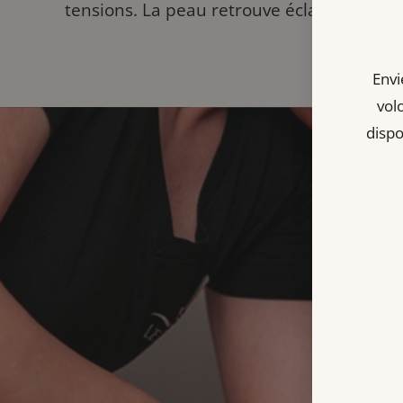
tensions. La peau retrouve éclat et douce
Envi
vol
dispo