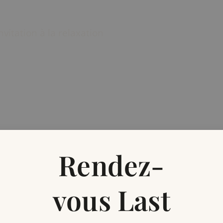
vitation à la relaxation
Rendez-
vous Last
n ciblé qui exfolie en douceur la zone du dos, so