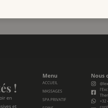
Menu
Nous 
ACCUEIL
és !
@lex
l'Ex
MASSAGES
The
oir en
SPA PRIVATIF
+32 
sives et
cont
SOINS