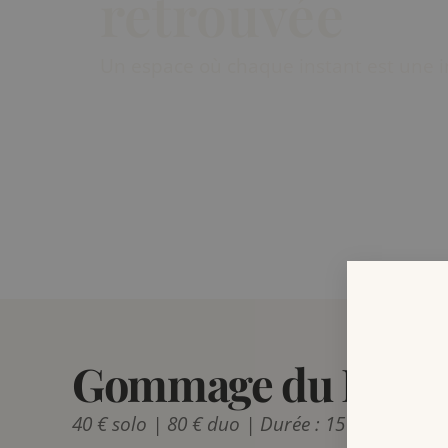
retrouvée
Un espace où chaque instant est une in
Gommage du Dos
40 € solo | 80 € duo | Durée : 15 min
Un soi